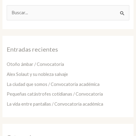
B
u
s
c
a
Entradas recientes
r
:
Otoño ámbar / Convocatoria
Alex Solaut y su nobleza salvaje
La ciudad que somos / Convocatoria académica
Pequeñas catástrofes cotidianas / Convocatoria
La vida entre pantallas / Convocatoria académica