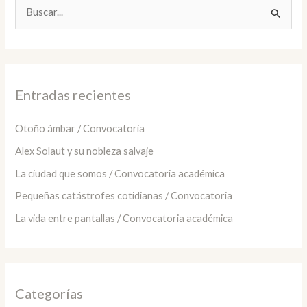
B
u
s
c
a
Entradas recientes
r
:
Otoño ámbar / Convocatoria
Alex Solaut y su nobleza salvaje
La ciudad que somos / Convocatoria académica
Pequeñas catástrofes cotidianas / Convocatoria
La vida entre pantallas / Convocatoria académica
Categorías