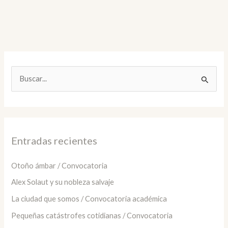
B
u
s
c
a
Entradas recientes
r
:
Otoño ámbar / Convocatoria
Alex Solaut y su nobleza salvaje
La ciudad que somos / Convocatoria académica
Pequeñas catástrofes cotidianas / Convocatoria