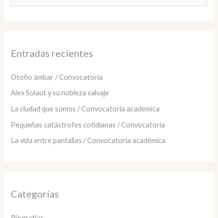
u
s
c
a
Entradas recientes
r
:
Otoño ámbar / Convocatoria
Alex Solaut y su nobleza salvaje
La ciudad que somos / Convocatoria académica
Pequeñas catástrofes cotidianas / Convocatoria
La vida entre pantallas / Convocatoria académica
Categorías
Biografías