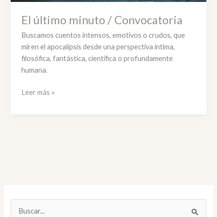
El último minuto / Convocatoria
Buscamos cuentos intensos, emotivos o crudos, que
miren el apocalipsis desde una perspectiva íntima,
filosófica, fantástica, científica o profundamente
humana.
El
Leer más »
último
minuto
/
Convocatoria
B