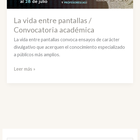
La vida entre pantallas /
Convocatoria académica
La vida entre pantallas convoca ensayos de carácter
divulgativo que acerquen el conocimiento especializado
a públicos más amplios.
La
Leer más »
vida
entre
pantallas
/
Convocatoria
académica