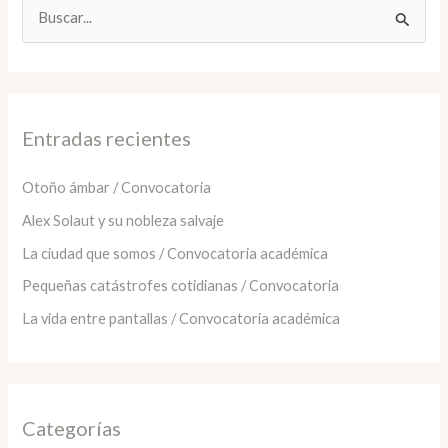
B
u
s
c
a
Entradas recientes
r
:
Otoño ámbar / Convocatoria
Alex Solaut y su nobleza salvaje
La ciudad que somos / Convocatoria académica
Pequeñas catástrofes cotidianas / Convocatoria
La vida entre pantallas / Convocatoria académica
Categorías