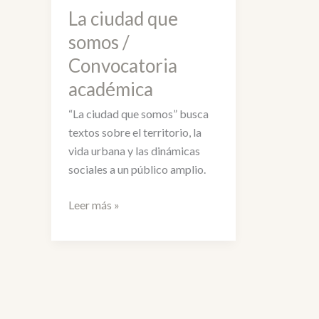
La ciudad que
somos /
Convocatoria
académica
“La ciudad que somos” busca
textos sobre el territorio, la
vida urbana y las dinámicas
sociales a un público amplio.
La
Leer más »
ciudad
que
somos
/
Convocatoria
académica