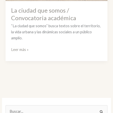
La ciudad que somos /
Convocatoria académica
“La ciudad que somos” busca textos sobre el territorio,
la vida urbana y las dinámicas sociales a un público
amplio.
La
Leer más »
ciudad
que
somos
/
Convocatoria
académica
B