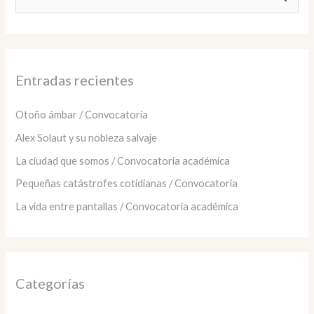
u
s
c
a
Entradas recientes
r
:
Otoño ámbar / Convocatoria
Alex Solaut y su nobleza salvaje
La ciudad que somos / Convocatoria académica
Pequeñas catástrofes cotidianas / Convocatoria
La vida entre pantallas / Convocatoria académica
Categorías