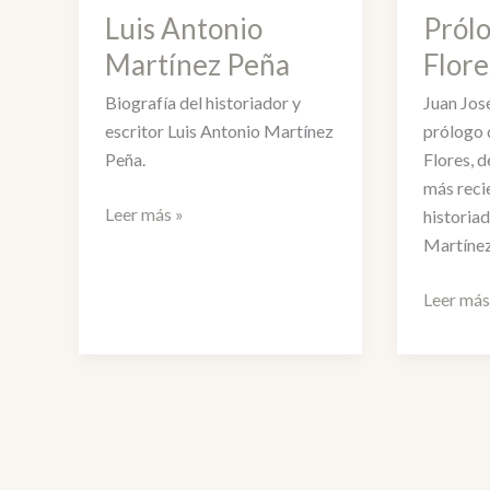
Luis Antonio
Prólo
Martínez Peña
Flore
Biografía del historiador y
Juan Jos
escritor Luis Antonio Martínez
prólogo 
Peña.
Flores, de
más reci
Luis
Leer más »
historia
Antonio
Martínez
Martínez
Peña
Prólogo
Leer más
a
Esteban
Flores