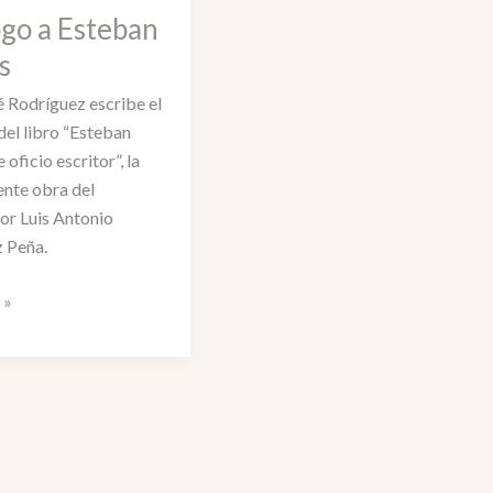
go a Esteban
s
é Rodríguez escribe el
del libro “Esteban
 oficio escritor”, la
ente obra del
dor Luis Antonio
 Peña.
 »