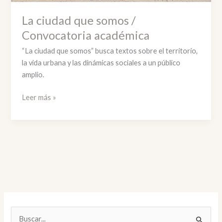
La ciudad que somos /
Convocatoria académica
“La ciudad que somos” busca textos sobre el territorio,
la vida urbana y las dinámicas sociales a un público
amplio.
La
Leer más »
ciudad
que
somos
/
Convocatoria
académica
B