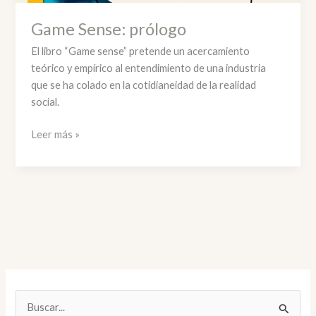
Game Sense: prólogo
El libro “Game sense” pretende un acercamiento
teórico y empírico al entendimiento de una industria
que se ha colado en la cotidianeidad de la realidad
social.
Game
Leer más »
Sense:
prólogo
B