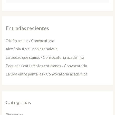
u
s
c
a
Entradas recientes
r
:
Otoño ámbar / Convocatoria
Alex Solaut y su nobleza salvaje
La ciudad que somos / Convocatoria académica
Pequeñas catástrofes cotidianas / Convocatoria
La vida entre pantallas / Convocatoria académica
Categorías
Biografías