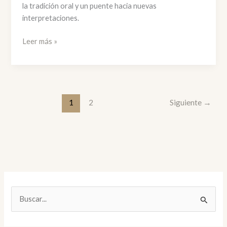
la tradición oral y un puente hacia nuevas
interpretaciones.
Ecos
Leer más »
de
nuestra
tierra
/
FINALIZÓ
1
2
Siguiente
→
B
u
s