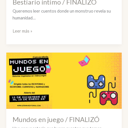
Bestiario íntimo / FINALIZÓ
Queremos leer cuentos donde un monstruo revela su
humanidad…
Bestiario
Leer más »
íntimo
/
FINALIZÓ
Mundos en juego / FINALIZÓ