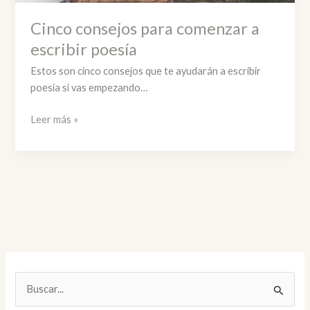
Cinco consejos para comenzar a
escribir poesía
Estos son cinco consejos que te ayudarán a escribir
poesía si vas empezando…
Cinco
Leer más »
consejos
para
comenzar
a
escribir
poesía
B
u