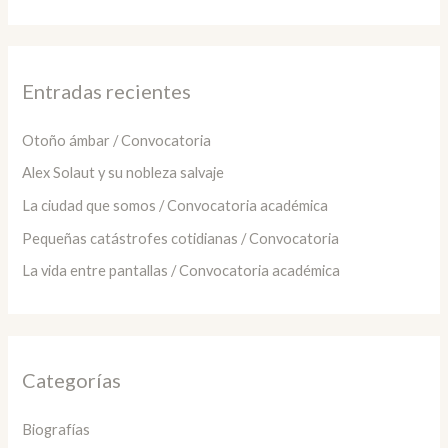
s
c
a
Entradas recientes
r
:
Otoño ámbar / Convocatoria
Alex Solaut y su nobleza salvaje
La ciudad que somos / Convocatoria académica
Pequeñas catástrofes cotidianas / Convocatoria
La vida entre pantallas / Convocatoria académica
Categorías
Biografías