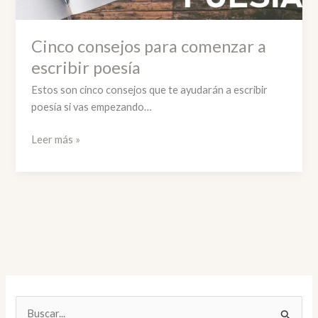
Cinco consejos para comenzar a
escribir poesía
Estos son cinco consejos que te ayudarán a escribir
poesía si vas empezando…
Cinco
Leer más »
consejos
para
comenzar
a
escribir
poesía
B