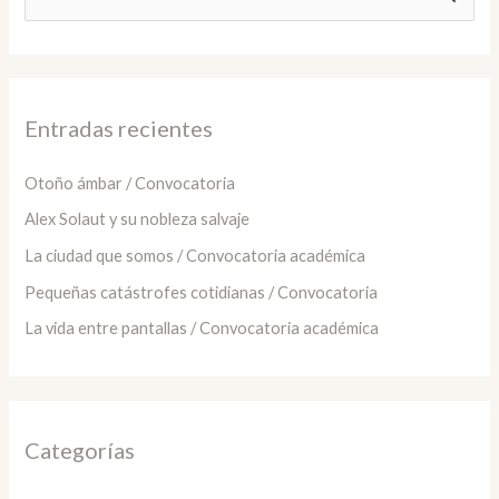
u
s
c
a
Entradas recientes
r
:
Otoño ámbar / Convocatoria
Alex Solaut y su nobleza salvaje
La ciudad que somos / Convocatoria académica
Pequeñas catástrofes cotidianas / Convocatoria
La vida entre pantallas / Convocatoria académica
Categorías