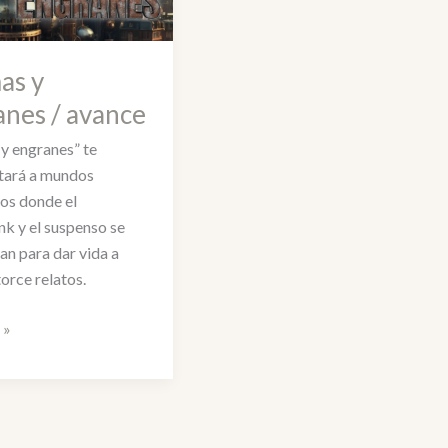
as y
nes / avance
y engranes” te
tará a mundos
cos donde el
k y el suspenso se
an para dar vida a
orce relatos.
 »