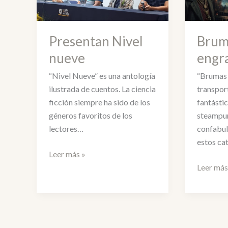
Presentan Nivel
Brum
nueve
engra
“Nivel Nueve” es una antología
“Brumas 
ilustrada de cuentos. La ciencia
transpor
ficción siempre ha sido de los
fantásti
géneros favoritos de los
steampun
lectores…
confabul
estos cat
Presentan
Leer más »
Nivel
Brumas
Leer más
nueve
y
engranes
/
avance