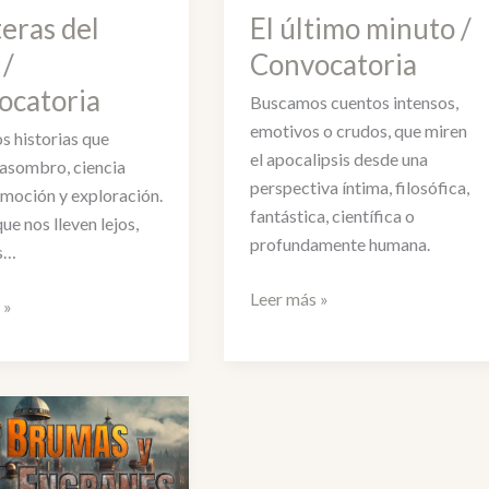
eras del
El último minuto /
 /
Convocatoria
ocatoria
Buscamos cuentos intensos,
emotivos o crudos, que miren
 historias que
el apocalipsis desde una
asombro, ciencia
perspectiva íntima, filosófica,
emoción y exploración.
fantástica, científica o
ue nos lleven lejos,
profundamente humana.
s…
El
Leer más »
s
 »
último
minuto
/
Convocatoria
toria