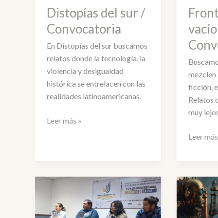
Distopías del sur /
Front
Convocatoria
vacío
Conv
En Distopías del sur buscamos
relatos donde la tecnología, la
Buscamos
violencia y desigualdad
mezclen 
histórica se entrelacen con las
ficción, 
realidades latinoamericanas.
Relatos q
muy lejo
Distopías
Leer más »
del
Frontera
Leer más
sur
del
/
vacío
Convocatoria
/
Convoca